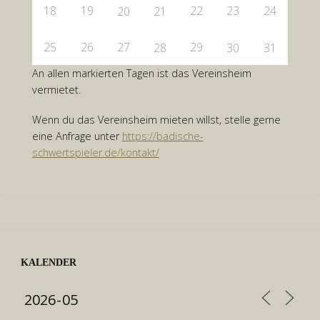
18
19
22
23
24
20
21
25
26
27
29
28
30
31
An allen markierten Tagen ist das Vereinsheim
vermietet.
Wenn du das Vereinsheim mieten willst, stelle gerne
eine Anfrage unter
https://badische-
schwertspieler.de/kontakt/
KALENDER