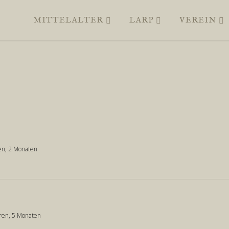
MITTELALTER
LARP
VEREIN
ren, 2 Monaten
ahren, 5 Monaten