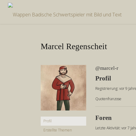
Zum
Inhalt
springen
Marcel Regenscheit
@marcel-r
Profil
Registrierung: vor 9 Jah
Quotenfranzose
Foren
Profil
Letzte Aktivität: vor 7 J
Erstellte Themen