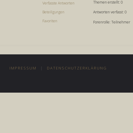
Themen erstellt: 0
Verfasste Antworten
Antworten verfasst: 0
Beteiligungen
Favoriten
Forenrolle: Teilnehmer
IMPRESSUM
|
DATENSCHUTZERKLÄRUNG