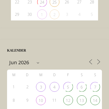
22
23
26
27
28
24
25
29
30
3
4
5
1
2
KALENDER
M
D
M
D
F
S
S
1
2
3
4
5
6
7
8
9
11
10
12
13
14