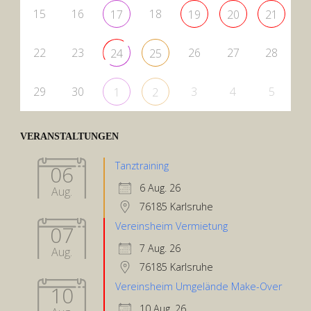
15
16
18
17
19
20
21
22
23
26
27
28
24
25
29
30
3
4
5
1
2
VERANSTALTUNGEN
Tanztraining
06
6 Aug. 26
Aug.
76185 Karlsruhe
Vereinsheim Vermietung
07
7 Aug. 26
Aug.
76185 Karlsruhe
Vereinsheim Umgelände Make-Over
10
10 Aug. 26