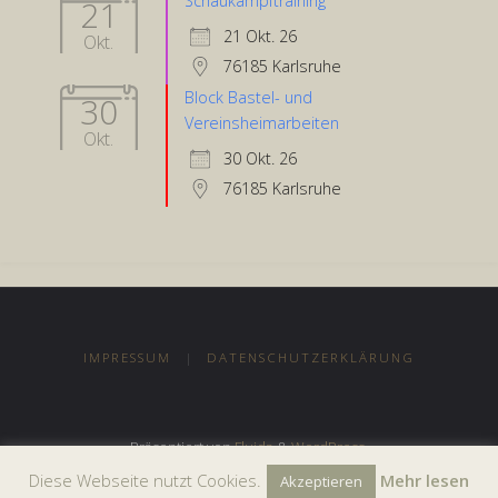
Schaukampftraining
21
21 Okt. 26
Okt.
76185 Karlsruhe
Block Bastel- und
30
Vereinsheimarbeiten
Okt.
30 Okt. 26
76185 Karlsruhe
IMPRESSUM
|
DATENSCHUTZERKLÄRUNG
Präsentiert von
Fluida
&
WordPress.
Diese Webseite nutzt Cookies.
Mehr lesen
Akzeptieren