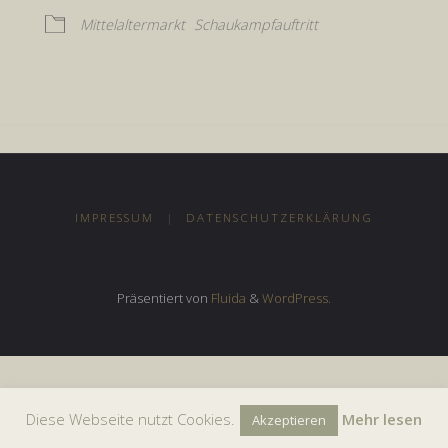
Mittelaltermarkt
Schaukampfauftritt
IMPRESSUM
|
DATENSCHUTZERKLÄRUNG
Präsentiert von
Fluida
&
WordPress.
Diese Webseite nutzt Cookies.
Mehr lesen
Akzeptieren