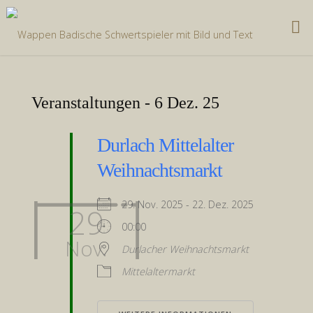
Zum
Inhalt
springen
Veranstaltungen - 6 Dez. 25
Durlach Mittelalter
Weihnachtsmarkt
29. Nov. 2025 - 22. Dez. 2025
29
00:00
Nov.
Durlacher Weihnachtsmarkt
Mittelaltermarkt