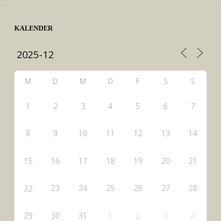
KALENDER
M
D
M
D
F
S
S
1
2
3
4
5
6
7
8
9
10
11
12
13
14
15
16
17
18
19
20
21
23
24
25
26
27
28
22
29
30
31
1
2
3
4