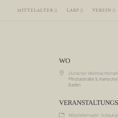
MITTELALTER
LARP
VEREIN
WO
Durlacher Weihnachtsmar
Pfinztalstraße 9, Karlsruh
Baden
VERANSTALTUNGS
e
Mittelaltermarkt
Schaukam