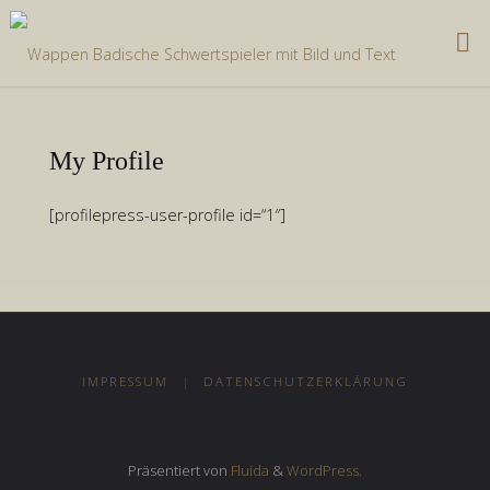
Zum
Inhalt
springen
My Profile
[profilepress-user-profile id=“1″]
IMPRESSUM
|
DATENSCHUTZERKLÄRUNG
Präsentiert von
Fluida
&
WordPress.