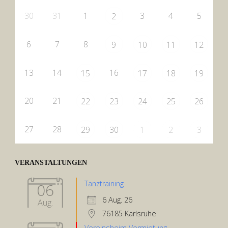
30
31
1
3
4
5
2
6
7
8
9
10
11
12
13
14
16
15
17
18
19
20
21
22
23
24
25
26
27
28
29
30
1
2
3
VERANSTALTUNGEN
Tanztraining
06
6 Aug. 26
Aug.
76185 Karlsruhe
Vereinsheim Vermietung