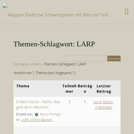
Zum
Inhalt
springen
Themen-Schlagwort: LARP
Startseite
›
Foren
›
Themen-Schlagwort: LARP
Ansicht von 1 Thema (von insgesamt 1)
Thema
Teilneh
Beiträg
Letzter
mer
e
Beitrag
Einfach mal so – Reihe. Was
1
1
vor 8 Jahren,
geht ab in Allerland?
2 Monaten
Erstellt von:
Mario Philippi
in:
LARP_InTime-Bereich