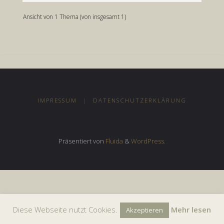
Ansicht von 1 Thema (von insgesamt 1)
IMPRESSUM
|
DATENSCHUTZERKLÄRUNG
Präsentiert von
Fluida
&
WordPress.
Diese Webseite nutzt Cookies.
Mehr lesen
Akzeptieren