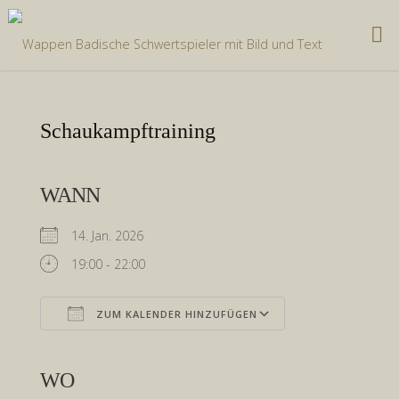
Zum
Inhalt
springen
Schaukampftraining
WANN
14. Jan. 2026
19:00 - 22:00
ZUM KALENDER HINZUFÜGEN
ICS herunterladen
Google Kalender
iCalendar
Office 365
Outlook Live
WO