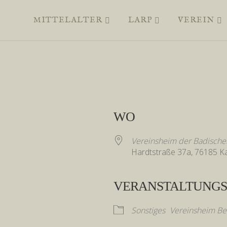
MITTELALTER
LARP
VEREIN
WO
Vereinsheim der Badischen
Hardtstraße 37a, 76185 K
VERANSTALTUNGS
e
Sonstiges
Vereinsheim Be