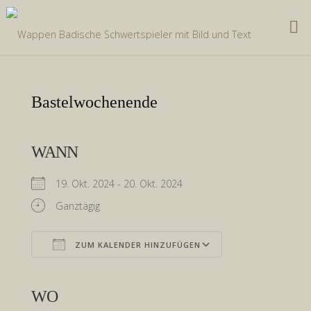
Zum
Inhalt
springen
Bastelwochenende
WANN
19. Okt. 2024 - 20. Okt. 2024
Ganztägig
ZUM KALENDER HINZUFÜGEN
ICS herunterladen
Google Kalender
iCalendar
Office 365
Outlook Live
WO