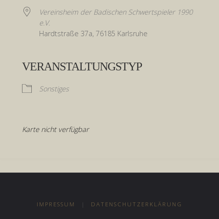
Vereinsheim der Badischen Schwertspieler 1990
e.V.
Hardtstraße 37a, 76185 Karlsruhe
VERANSTALTUNGSTYP
Sonstiges
Karte nicht verfügbar
IMPRESSUM
|
DATENSCHUTZERKLÄRUNG