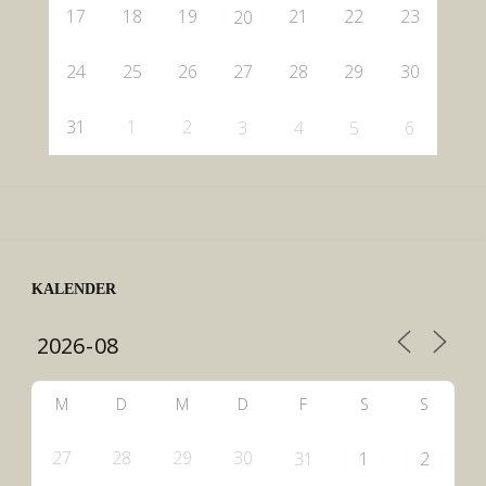
17
18
19
21
22
23
20
24
25
26
27
28
29
30
31
1
2
3
4
5
6
KALENDER
M
D
M
D
F
S
S
27
28
29
30
31
1
2