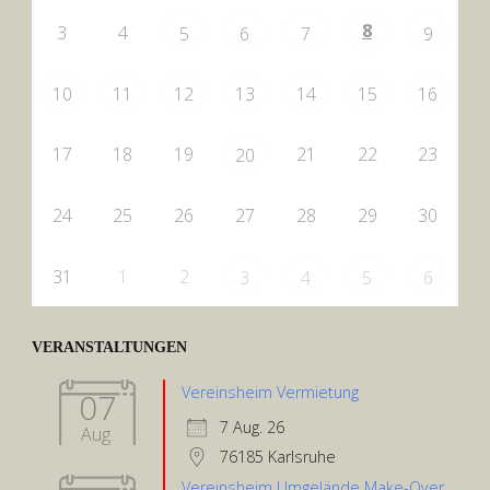
8
3
4
5
6
7
9
10
11
12
13
14
15
16
17
18
19
21
22
23
20
24
25
26
27
28
29
30
31
1
2
3
4
5
6
VERANSTALTUNGEN
Vereinsheim Vermietung
07
7 Aug. 26
Aug.
76185 Karlsruhe
Vereinsheim Umgelände Make-Over